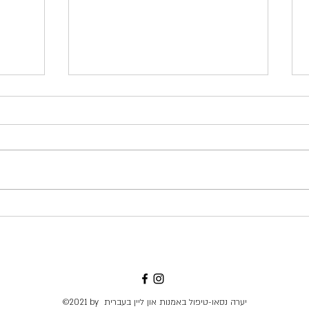
אסופה לט"ו בשבט ב'
אסופה 
עת לטעת מצאנו היום זמן חיבור לאדמה,
להיות ע
למים, לאוויר ולאור. תודה לך מורן חברתי
להעמיק
האהובה שיזמת לנו זמן נטיעה ושתילת
להתמוד
פקעות ביער. ברילוקיישן שום...
להתחזק
החוצה..
©2021 by יערה נסאו-טיפול באמנות און ליין בעברית