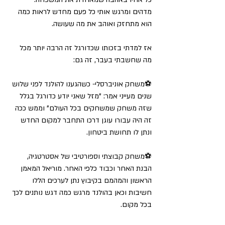
מדהים ומרגש אותי כל פעם מחדש לראות כמה 
הוא מתחזק ואוהב את מה שעושה.
אז למדתי בזכותו שכדורגל זה הרבה יותר מכל 
מה שחשבתי בעבר, זה גם:
⚽משחק אוניברסלי- כשהגענו להולנד לפני שלוש 
שנים מעייני אמר: "מזל שאני יודע כדורגל בגלל 
שזה משחק שמשחקים בכל העולם" וממש ככה 
זה היה עבורו עוגן דרכו התחבר למקום החדש 
ונתן לו תחושת ביטחון. 
⚽משחק קבוצתי וספורטיבי של אסטרטגיה, 
הבנת האחר וכבוד כלפי האחר. מוריאל המאמן 
הראשון והמהמם בקיבוץ נתן לערכים הללו 
חשיבות וכאן בהולנד מרגש כמה דגש נותנים לכך 
בכל מקום.