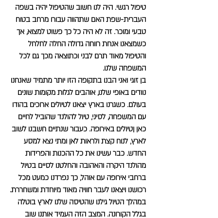
טיפול רגשי. היה לנו חשוב שהטיפול יהיה בשפה
העברית-שפת האם שתהווה עבורו מרחב בטוח
טבעי ומוכר. זה לא היה כל כך פשוט למצוא, אך
כשמצאנו אנחת רווחה גדולה החלה לחלחל
והטיפול מאוד תרם לבני וכתוצאה מכך גם לכל
המשפחה שלנו.
בן זוגי ואני הבנו בתקופה הזו יותר מתמיד שאנחנו
נוודים באופי שלנו, אוהבים לגלות מקומות שונים
בעולם. כשגרנו בארץ יצאנו לטיולים
ארוכים בהודו
עם המשפחה, לסיני, טיול להולנד שהוביל לחיים
כאן ןטיולים באירופה. כעבור שנתיים חשבנו לשוב
לארץ, לנוח קצת ולראות לאן ומתי נצא למסע
החדש. כבר עשינו את כל ההכנות והפרידות
מהולנד היקרה והאהובה והחלטנו לסיים בטיול
ברחבי אירופה עם אוהל, כך נפרדנו כמעט מכל
רכושנו ויצאנו לעבר חוויה מאוד מיוחדת ומשחררת.
במהלך הטיול גילנו שהטיסה שלנו לארץ בוטלה
בגלל הקורונה. המצב הזה העמיד אותנו שוב