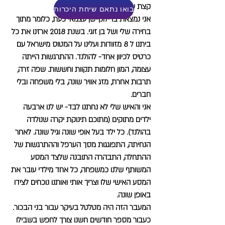
קצת על הסיפור שלי:
בואו נתאם שיחת היכרות
אני נמצאת ברילוקיישן עצמאי כעת, כלומר מתוך
בחירה שלי ושל בן זוגי. בשנת 2018 ארזנו את כל
ביתנו ל 8 מזוודות ועלינו על המטוס מישראל עם
כרטיס לכיוון אחד- להולנד. ההתרגשות הייתה
עצומה, המון חלומות תקוות וחששות. שפה זרה,
תרבות אחרת, מזג אוויר שונה, בלי משפחה ובלי
חברים.
אני והאיש שלי לא נחתנו לבד- יש לנו ארבעה
ילדים מתוקים (מתוכם תינוקת יקרה שנולדה
בהולנד). כל ילד בעל אופי שונה וגיל שונה. לאחר
הנחיתה, התפוגגות מסך הערפל וההתרגשות של
ההתחלה, התבהרה התובנה שלצד המסע
המשותף שלנו כמשפחה, כל אחד מילדי עובר את
המסע האישי שלו וצריך אותי ואותנו נוכחים לצידו
באופן שונה.
המעבר הזה היה מטלטל בעיקר עבור בני הבכור.
כעבור מספר חודשים חשנו צורך לחפש בשבילו