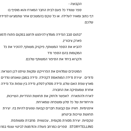
הקבוצה -
ספר שנודד כל פעם לבית החבר המארח והוא מוסיף בו
דף כתוב ומאויר לעלילה. או כל טקס בהמשכים אחר שתמציעו לנדידה
שלכם.
*בתום סבב הנדידה מומלץ להיפגש ולחגוג במקום פתוח (למש
פארק ציבורי),
להביא את הספר המשותף, פיקניק משותף, להזכיר את כל
המקומות בהם הספר נדד
ולקרוא ביחד את הסיפור המשותף שלכם.
המוטיבים שמלווים את הפרוייקט ומקוות שיתנו לכן השראה:
נדודים . יצירת נדידה המותאמת לקהילה. נדידה במובן שאנחנו נודדים
מארץ שפת האם שלנו, נדידה מסלון לסלון, נדידה בין שפות וכל נדידה
אחרת שמעסיקה את החבורה.
לארח ולהתארח. לאפשר ולחזק את תחושת ההדדיות, השייכות,
והייחודיות של כל סלון ומשפחה שמארחת.
אינטימיות. חוויה עם קבוצת חברים קבועה שנעים להיות בה. יצירת
תחושת שייכות וביטחון
טקסיות. יצירת מסורת מקומית , עכשווית מחברת ומשותפת.
STORYTELLING. ספרים כמרחב פעולה והזדמנות לביטוי עצמי במר