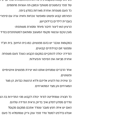
של ספר בהמשכים משותף וכמובן-תה ועוגיות מחממים.
כל פעם משפחה אחרת מארחת בסלון ביתה.
הפורמט קבוע ופשוט ומאפשר נוכחות וחוויה ערה עם סיפורי
בעברית לילדים ברילוקיישן.
הרעיון הוא ליצור חיבור מיוחד ומסורת משותפת-
מעין טקס עכשווי מקומי המעוצב ומותאם למשתתפים בנדידה
במקומות שכבר יש בהם מפגשים, כמו בית החינוך, בית חב"ד
ומפגשי זום קהילתיים קבועים,
הנדידה יכולה להתקיים במקום הקבוע כשכל פעם משפחה
אחרת מביאה את הסיפור והפעילות.
אחד הדברים שמנחים אותנו הוא יצירת מפגשים אינטימיים
ופשוטים,
כך שיהיה נוח להגיע אליהם וללא הרגשת כבדות, הן מצד
המארחים והן מצד המתארחים.
כל חבורה שמחליטה לנדוד יכולה לקבוע מהי התדירות בה הם
נודדים מסלון לסלון ואיך בדיוק נראית הנדידה שלהם.
האם יש איזה חפץ מעבר שנודד אתכם ממקום מקום?
אצלנו בדלפט למשל נודד ספר ענק וריק שמתמלא כל פעם