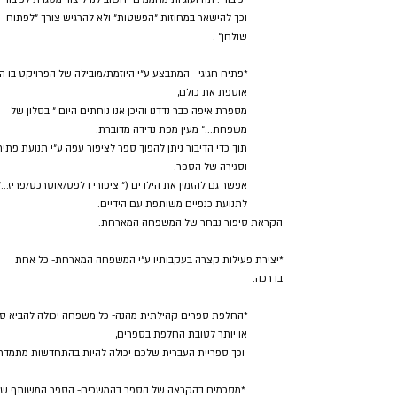
וכך להישאר במחוזות ״הפשטות״ ולא להרגיש צורך ״לפתוח
שולחן״ .
*פתיח חגיגי - המתבצע ע״י היוזמת/מובילה של הפרויקט בו ה
אוספת את כולם,
מספרת איפה כבר נדדנו והיכן אנו נוחתים היום ״ בסלון של
משפחת…״ מעין מפת נדידה מדוברת.
תוך כדי הדיבור ניתן להפוך ספר לציפור עפה ע״י תנועת פתי
וסגירה של הספר.
אפשר גם להזמין את הילדים (״ ציפורי דלפט/אוטרכט/פריז…״ 
לתנועת כנפיים משותפת עם הידיים.
הקראת סיפור נבחר של המשפחה המארחת.
*יצירת פעילות קצרה בעקבותיו ע״י המשפחה המארחת- כל אחת
בדרכה.
*החלפת ספרים קהילתית מהנה- כל משפחה יכולה להביא ס
או יותר לטובת החלפת בספרים,
וכך ספריית העברית שלכם יכולה להיות בהתחדשות מתמדת
*מסכמים בהקראה של הספר בהמשכים- הספר המשותף של