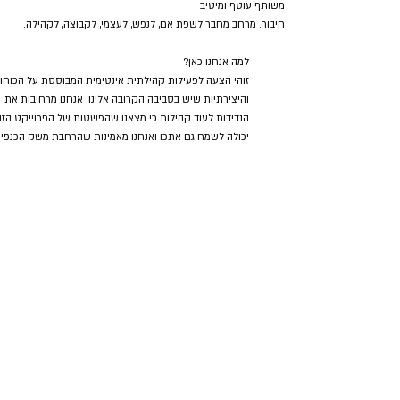
משותף עוטף ומיטיב
חיבור. מרחב מחבר לשפת אם, לנפש, לעצמי, לקבוצה, לקהילה.
למה אנחנו כאן?
זוהי הצעה לפעילות קהילתית אינטימית המבוססת על הכוחו
והיצירתיות שיש בסביבה הקרובה אלינו. אנחנו מרחיבות את
הנדידות לעוד קהילות כי מצאנו שהפשטות של הפרוייקט הזה
יכולה לשמח גם אתכן ואנחנו מאמינות שהרחבת משק הכנפיי
ביחד תיצור תדרים של תנועה ואנרגיות מעשירות ומרחיבות לב
מזמינות אתכן לפנות אלינו בכל שאלה, מחשבה, הצעה, תשוק
או רעיון.
באופן אישי הפרוייקט הזה מתחבר בטבעיות לעיסוק היום יומי
של כל אחת מאיתנו. אנו מוצאות בו קרקע פורייה, מעין מעבדה
לנושאים וסוגיות שמעסיקות אותנו הן כאימהות ברילוקשיין
שחוקרות ומעצבות את חייי התרבות, הקהילה ושייכות שלנו
ושל ילדינו והן כמטפלת באמנות וכאמנית רב תחומית שעולמו
היצירה, הסיפורים, הילדים והמפגשים הבן דוריים הם חלק
מהעשייה והתשוקה שלנו בעולם.