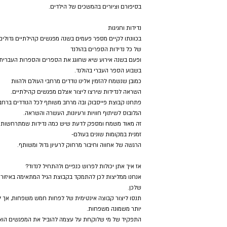
בסיפורם וציורים בהמשכים של הילדים.
נדידות וחגיגות
בכוונתו לקיים מספר פעמים בשנה מפגשים קהילתיים גדולים
של כל נדידות הספרים בהולנד
ופעם בשנה אירוע שיא שחוגג את הספרים והספרות העברית
בשבוע הספר העברי בהולנד.
כמובן שנשמח להזמין אלינו נודדים מרחבי העולם ולהוות
השראה לנדידות שירצו ליצור אצלם מפגשים קהילתיים.
פתחנו קבוצת פייסבוק ובה מרחב משותף לכל הנודדים ברחב
הגלובוס לשיתוף חוויות ורעיונות, העשרה והשראה.
זה מאוד משמח ומספק לדעת שיש כמה נדידות שמתרחשות ב
זמנית במקומות שונים בעולם-
הרגשה של אחווה וחיבור מרחוק לרעיון גדול ומשותף.
אז איך אתן יכולות לפרוש כנפיים ולהתחיל לנדוד?
אנחנו ממליצות לכן להתמקד בקבוצת הגיל המתאימה באיזור
שלכן.
תנסו ליצור קבוצה אינטימית של לפחות חמש משפחות, אך ל
יותר משמונה משפחות.
התפקיד של מי שלוקחת על עצמה להוביל את המפגשים הוא