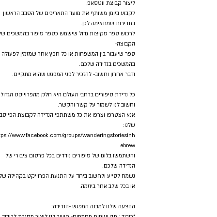
ליצור קבוצת ווטסאפ,
לקבוע ביומן משותף את מועד התאריכים של הסבב הראשון
בתדירות שמתאימה לכן.
לרכוש ספר סקיצות גדול שישמש כספר סיפור בהמשכים של
הקבוצה-
ספר שיעבור בין המשפחות או כל חפץ אחר שמזמין לפעולה
בהמשכים בנדידה שלכם.
ודבר אחרון וחשוב- להזכיר לפני המפגש שהוא מתקיים.
כל נדידת סיפורים ברחבי העולם היא חלק מהפרוייקט הגדול
וחשוב לנו לשמור על קשר והקשר.
אנא הצטרפו וצרפו את כל משתתפי הנדידה לקבוצת הפייסב
שלנו:
tps://www.facebook.com/groups/wanderingstoriesinh
ebrew
והשתמשו בלוגו של סיפורים נודדים בכל פרסום ציבורי של
הנדידה שלכם.
נשמח לסייע ולחשוב ביחד על התנעת הפרוייקט בקהילה שלכ
או בכל שלב אחר ביוזמה.
ההצעה שלנו למבנה המפגש -הנדידה:
*כיבוד : תה ועוגיות מחממים- חשוב לנו ליצור מסגרת לכיבוד