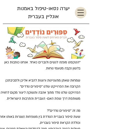
יערה נסאו-טיפול באמנות
אונליין בעברית
*הטקסט מופנה לנשים ולגברים כאחד. אנחנו כותבות כאן
בלשון נקבה מטעמי נוחות.
שמחות שאתן מתעניינות ורוצות להביא אליכן ולסביבתכן
הקרובה את הפרוייקט שלנו "סיפורים נודדים".
הפרויקט שלנו נולד מתוך אהבה ותשוקה ליצור מקום לחוויה
משותפת דרך שפת האם- העברית והתרבות הישראלית.
מה זה "סיפורים נודדים"?
שעת סיפור בעברית הנודדת בין משפחות (שגרות באותו אזור)
וכוללת הקראת סיפור בעברית,
פעילות קטנה בעקבותיו, פינה להחלפה/השאלת ספרים, יציר